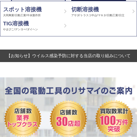
スポット溶接機
切断溶接機
大同興業/日動工業/中央製作所
アサダ/トラスコ中山/マキタ/日動工業/日立
TIG溶接機
やまびこ/デンヨー/ダイヘン
【お知らせ】ウイルス感染予防に対する当店の取り組みについて