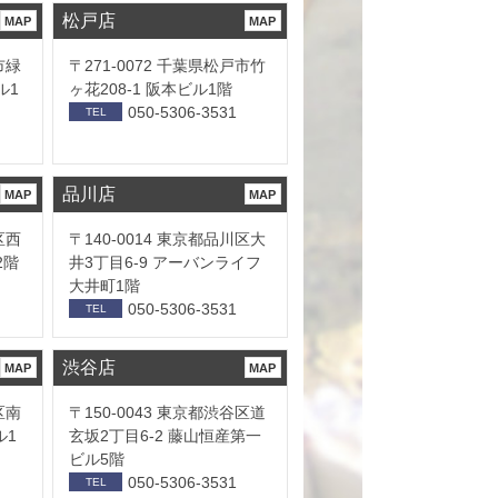
松戸店
MAP
MAP
市緑
〒271-0072 千葉県松戸市竹
ル1
ヶ花208-1 阪本ビル1階
050-5306-3531
TEL
品川店
MAP
MAP
区西
〒140-0014 東京都品川区大
2階
井3丁目6-9 アーバンライフ
大井町1階
050-5306-3531
TEL
渋谷店
MAP
MAP
区南
〒150-0043 東京都渋谷区道
ル1
玄坂2丁目6-2 藤山恒産第一
ビル5階
050-5306-3531
TEL