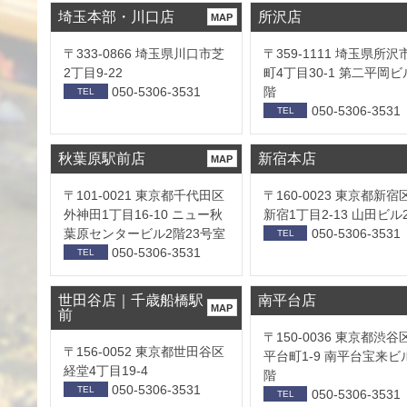
埼玉本部・川口店
所沢店
MAP
〒333-0866 埼玉県川口市芝
〒359-1111 埼玉県所沢
2丁目9-22
町4丁目30-1 第二平岡ビ
050-5306-3531
階
TEL
050-5306-3531
TEL
秋葉原駅前店
新宿本店
MAP
〒101-0021 東京都千代田区
〒160-0023 東京都新宿
外神田1丁目16-10 ニュー秋
新宿1丁目2-13 山田ビル
葉原センタービル2階23号室
050-5306-3531
TEL
050-5306-3531
TEL
世田谷店｜千歳船橋駅
南平台店
MAP
前
〒150-0036 東京都渋谷
〒156-0052 東京都世田谷区
平台町1-9 南平台宝来ビ
経堂4丁目19-4
階
050-5306-3531
TEL
050-5306-3531
TEL