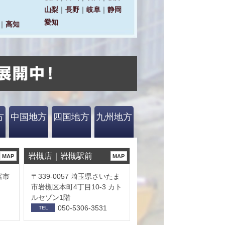
方
中国地方
四国地方
九州地方
岩槻店｜岩槻駅前
MAP
MAP
宮市
〒339-0057 埼玉県さいたま
市岩槻区本町4丁目10-3 カト
ルセゾン1階
050-5306-3531
TEL