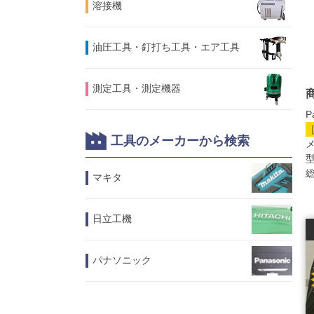
溶接機
油圧工具・釘打ち工具・エア工具
測定工具・測定機器
P
工具のメーカーから検索
メ
型
総
マキタ
日立工機
パナソニック