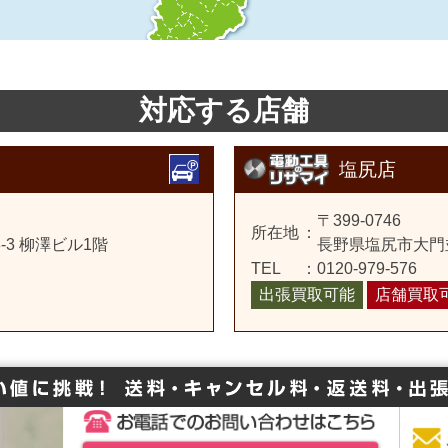
対応する店舗
塩尻店
〒399-0746
所在地
：
3 柳澤ビル1階
長野県塩尻市大門並
TEL
：
0120-979-576
出張買取可能
店舗買取