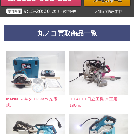
丸ノコ買取商品一覧
makita マキタ 165mm 充電
HITACHI 日立工機 木工用
式...
190m...