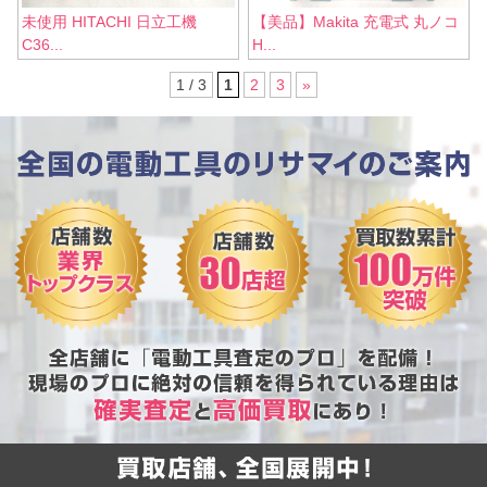
未使用 HITACHI 日立工機
【美品】Makita 充電式 丸ノコ
C36...
H...
1 / 3
1
2
3
»