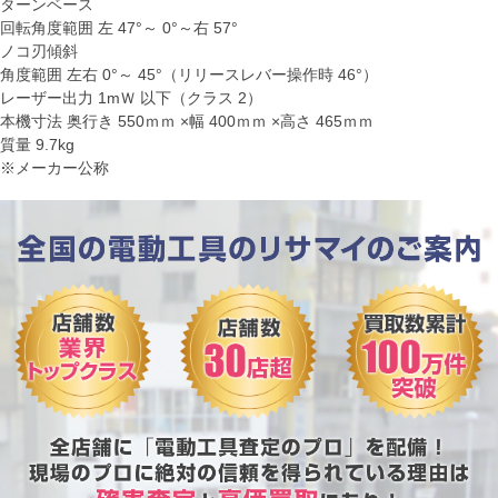
ターンベース
回転角度範囲 左 47°～ 0°～右 57°
ノコ刃傾斜
角度範囲 左右 0°～ 45°（リリースレバー操作時 46°）
レーザー出力 1mＷ 以下（クラス 2）
本機寸法 奥行き 550ｍｍ ×幅 400ｍｍ ×高さ 465ｍｍ
質量 9.7kg
※メーカー公称