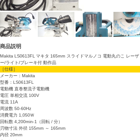
商品説明
Makita LS0613FL マキタ 165mm スライドマルノコ 電動丸のこ レーザ
ー/ライト/ブレーキ付 動作品
［仕様］
メーカー：Makita
型番：LS0613FL
電動機 直巻整流子電動機
電圧 単相交流 100V
電流 11A
周波数 50-60Hz
消費電力 1,050Ｗ
回転数 4,200min-1（回転 / 分）
刃物寸法 外径 155mm ～ 165mm
内径 20mm