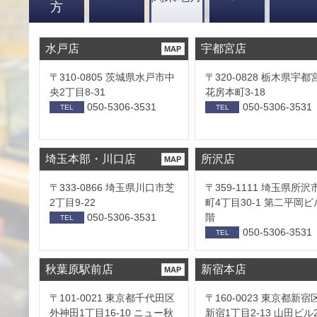
方
水戸店
宇都宮店
MAP
〒310-0805 茨城県水戸市中
〒320-0828 栃木県宇都
央2丁目8-31
花房本町3-18
050-5306-3531
050-5306-3531
TEL
TEL
埼玉本部・川口店
所沢店
MAP
〒333-0866 埼玉県川口市芝
〒359-1111 埼玉県所沢
2丁目9-22
町4丁目30-1 第二平岡ビ
050-5306-3531
階
TEL
050-5306-3531
TEL
秋葉原駅前店
新宿本店
MAP
〒101-0021 東京都千代田区
〒160-0023 東京都新宿
外神田1丁目16-10 ニュー秋
新宿1丁目2-13 山田ビル