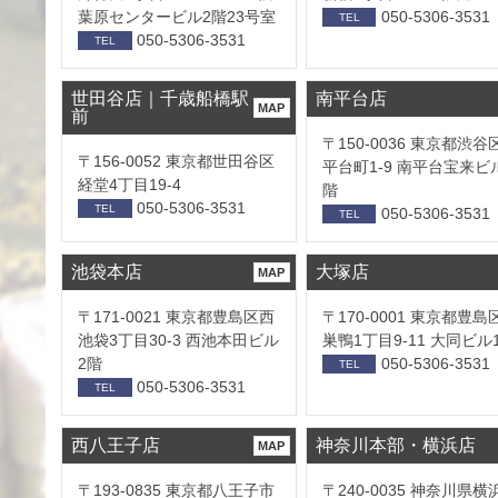
葉原センタービル2階23号室
050-5306-3531
TEL
050-5306-3531
TEL
世田谷店｜千歳船橋駅
南平台店
MAP
前
〒150-0036 東京都渋谷
〒156-0052 東京都世田谷区
平台町1-9 南平台宝来ビ
経堂4丁目19-4
階
050-5306-3531
TEL
050-5306-3531
TEL
池袋本店
大塚店
MAP
〒171-0021 東京都豊島区西
〒170-0001 東京都豊島
池袋3丁目30-3 西池本田ビル
巣鴨1丁目9-11 大同ビル
2階
050-5306-3531
TEL
050-5306-3531
TEL
西八王子店
神奈川本部・横浜店
MAP
〒193-0835 東京都八王子市
〒240-0035 神奈川県横