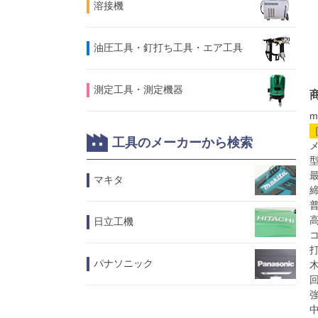
溶接機
油圧工具・釘打ち工具・エア工具
測定工具・測定機器
m
工具のメーカーから検索
メ
型
最
マキタ
締
日立工機
コ
打
パナソニック
木
回
強
中