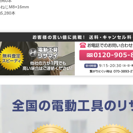
960本
ねじM8×16mm
5,280本