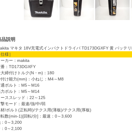
商品説明
akita マキタ 18V充電式インパクトドライバ TD173DGXFY 黄 バッテ
［仕様］
ーカー：makita
番：TD173DGXFY
大締付けトルク(N・m)：180
付け能力(mm)：小ねじ：M4～M8
普通ボルト：M5～M16
高力ボルト：M5～M14
ーススレッド：22～125
撃モード：最速/強/中/弱
材/ボルト(正転時)/テクス用(薄板)/テクス用(厚板)
転数(min-1)[回転/分]：最速：0～3,600
：0～3,200
：0～2,100