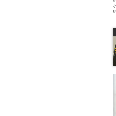
約
小
約