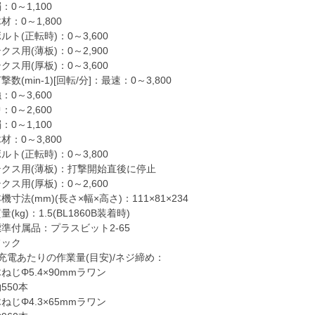
：0～1,100
材：0～1,800
ルト(正転時)：0～3,600
クス用(薄板)：0～2,900
クス用(厚板)：0～3,600
撃数(min-1)[回転/分]：最速：0～3,800
：0～3,600
：0～2,600
：0～1,100
材：0～3,800
ルト(正転時)：0～3,800
テクス用(薄板)：打撃開始直後に停止
クス用(厚板)：0～2,600
機寸法(mm)(長さ×幅×高さ)：111×81×234
量(kg)：1.5(BL1860B装着時)
標準付属品：プラスビット2-65
フック
1充電あたりの作業量(目安)/ネジ締め：
ねじΦ5.4×90mmラワン
550本
ねじΦ4.3×65mmラワン