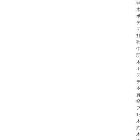
弱
木
ボ
テ
テ
打
強
中
弱
木
ボ
テ
本
質
木
約
木