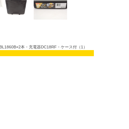
リBL1860B×2本・充電器DC18RF・ケース付（1）