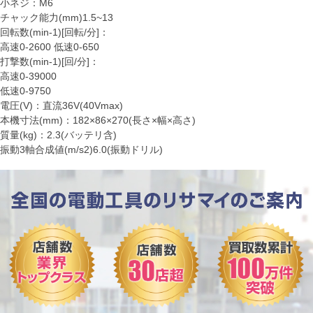
小ネジ：M6
チャック能力(mm)1.5~13
回転数(min-1)[回転/分]：
高速0-2600 低速0-650
打撃数(min-1)[回/分]：
高速0-39000
低速0-9750
電圧(V)：直流36V(40Vmax)
本機寸法(mm)：182×86×270(長さ×幅×高さ)
質量(kg)：2.3(バッテリ含)
振動3軸合成値(m/s2)6.0(振動ドリル)