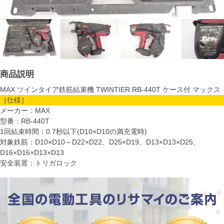
商品説明
MAX ツインタイア鉄筋結束機 TWINTIER RB-440T ケース付 マックス
［仕様］
メーカー：MAX
型番：RB-440T
1回結束時間：0.7秒以下(D10×D10の満充電時)
対象鉄筋：D10×D10～D22×D22、D25×D19、D13×D13×D25、
D16×D16×D13×D13
安全装置：トリガロック