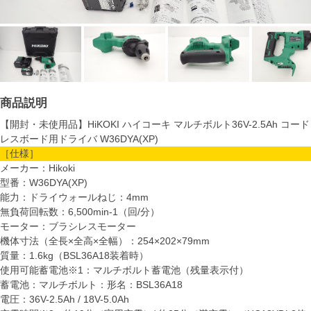
商品説明
【開封・未使用品】HiKOKI ハイコーキ マルチボルト36V-2.5Ah コード
レスボード用ドライバ W36DYA(XP)
［仕様］
メーカー：Hikoki
型番：W36DYA(XP)
能力：ドライウォールねじ：4mm
無負荷回転数：6,500min-1（回/分）
モーター：ブラシレスモーター
機体寸法（全長×全高×全幅）：254×202×79mm
質量：1.6kg（BSL36A18装着時）
使用可能蓄電池※1：マルチボルト蓄電池（残量表示付）
蓄電池：マルチボルト：形名：BSL36A18
電圧：36V-2.5Ah / 18V-5.0Ah