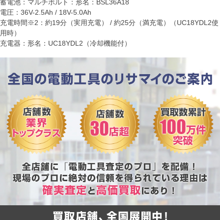
蓄電池：マルチボルト：形名：BSL36A18
電圧：36V-2.5Ah / 18V-5.0Ah
充電時間※2：約19分（実用充電） / 約25分（満充電）（UC18YDL2使
用時）
充電器：形名：UC18YDL2（冷却機能付）