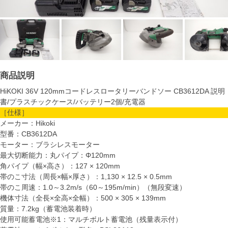
商品説明
HiKOKI 36V 120mmコードレスロータリーバンドソー CB3612DA 説明
書/プラスチックケース/バッテリー2個/充電器
［仕様］
メーカー：Hikoki
型番：CB3612DA
モーター：ブラシレスモーター
最大切断能力：丸パイプ：Φ120mm
角パイプ（幅×高さ）：127 × 120mm
帯のこ寸法（周長×幅×厚さ）：1,130 × 12.5 × 0.5mm
帯のこ周速：1.0～3.2m/s（60～195m/min）（無段変速）
機体寸法（全長×全高×全幅）：500 × 305 × 139mm
質量：7.2kg（蓄電池装着時）
使用可能蓄電池※1：マルチボルト蓄電池（残量表示付）