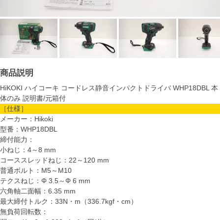
商品説明
HiKOKI ハイコーキ コードレス静音インパクトドライバ WHP18DBL 本
体のみ 説明書/元箱付
［仕様］
メーカー：Hikoki
型番：WHP18DBL
締付能力：
小ねじ：4～8 mm
コーススレッドねじ：22～120 mm
普通ボルト：M5～M10
テクスねじ：Φ 3.5～Φ 6 mm
六角軸二面幅：6.35 mm
最大締付トルク：33N・m（336.7kgf・cm）
無負荷回転数：