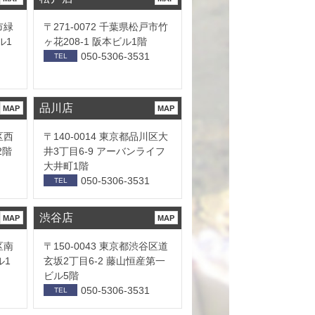
市緑
〒271-0072 千葉県松戸市竹
ル1
ヶ花208-1 阪本ビル1階
050-5306-3531
TEL
品川店
MAP
MAP
区西
〒140-0014 東京都品川区大
2階
井3丁目6-9 アーバンライフ
大井町1階
050-5306-3531
TEL
渋谷店
MAP
MAP
区南
〒150-0043 東京都渋谷区道
ル1
玄坂2丁目6-2 藤山恒産第一
ビル5階
050-5306-3531
TEL