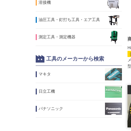
溶接機
油圧工具・釘打ち工具・エア工具
測定工具・測定機器
H
工具のメーカーから検索
メ
型
マキタ
日立工機
パナソニック