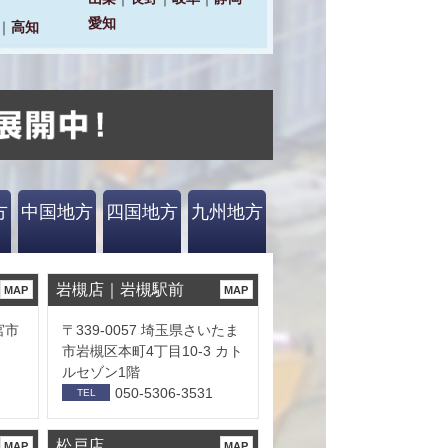
方
中国地方
四国地方
九州地方
岩槻店｜岩槻駅前
MAP
MAP
宮市
〒339-0057 埼玉県さいたま
市岩槻区本町4丁目10-3 カト
ルセゾン1階
050-5306-3531
TEL
松戸店
MAP
MAP