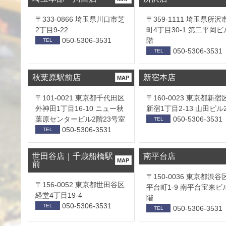
〒333-0866 埼玉県川口市芝
〒359-1111 埼玉県所沢
2丁目9-22
町4丁目30-1 第二平岡ビ
050-5306-3531
階
TEL
050-5306-3531
TEL
秋葉原駅前店
新宿本店
MAP
〒101-0021 東京都千代田区
〒160-0023 東京都新宿
外神田1丁目16-10 ニュー秋
新宿1丁目2-13 山田ビル
葉原センタービル2階23号室
050-5306-3531
TEL
050-5306-3531
TEL
世田谷店｜千歳船橋駅
南平台店
MAP
前
〒150-0036 東京都渋谷
〒156-0052 東京都世田谷区
平台町1-9 南平台宝来ビ
経堂4丁目19-4
階
050-5306-3531
TEL
050-5306-3531
TEL