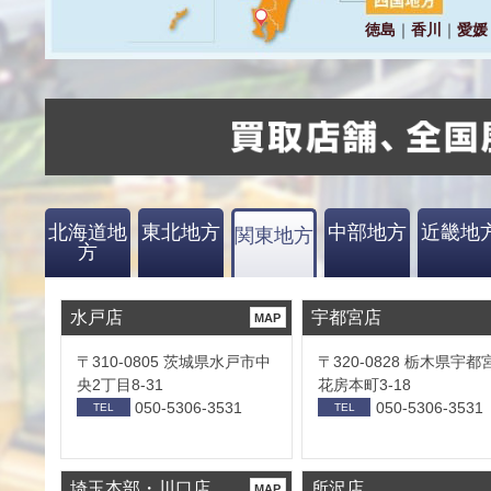
北海道地
東北地方
中部地方
近畿地
関東地方
方
水戸店
宇都宮店
MAP
〒310-0805 茨城県水戸市中
〒320-0828 栃木県宇都
央2丁目8-31
花房本町3-18
050-5306-3531
050-5306-3531
TEL
TEL
埼玉本部・川口店
所沢店
MAP