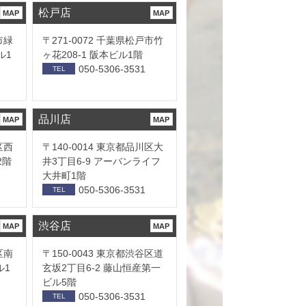
松戸店
MAP
MAP
市緑
〒271-0072 千葉県松戸市竹
ル1
ヶ花208-1 阪本ビル1階
050-5306-3531
TEL
品川店
MAP
MAP
区西
〒140-0014 東京都品川区大
2階
井3丁目6-9 アーバンライフ
大井町1階
050-5306-3531
TEL
渋谷店
MAP
MAP
区南
〒150-0043 東京都渋谷区道
ル1
玄坂2丁目6-2 藤山恒産第一
ビル5階
050-5306-3531
TEL