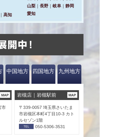
方
中国地方
四国地方
九州地方
岩槻店｜岩槻駅前
MAP
MAP
宮市
〒339-0057 埼玉県さいたま
市岩槻区本町4丁目10-3 カト
ルセゾン1階
050-5306-3531
TEL