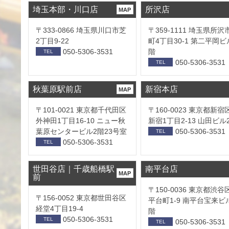
埼玉本部・川口店
所沢店
MAP
〒333-0866 埼玉県川口市芝
〒359-1111 埼玉県所沢
2丁目9-22
町4丁目30-1 第二平岡ビ
050-5306-3531
階
TEL
050-5306-3531
TEL
秋葉原駅前店
新宿本店
MAP
〒101-0021 東京都千代田区
〒160-0023 東京都新宿
外神田1丁目16-10 ニュー秋
新宿1丁目2-13 山田ビル
葉原センタービル2階23号室
050-5306-3531
TEL
050-5306-3531
TEL
世田谷店｜千歳船橋駅
南平台店
MAP
前
〒150-0036 東京都渋谷
〒156-0052 東京都世田谷区
平台町1-9 南平台宝来ビ
経堂4丁目19-4
階
050-5306-3531
TEL
050-5306-3531
TEL