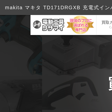
makita マキタ TD171DRGXB 充電式イ
買取
C