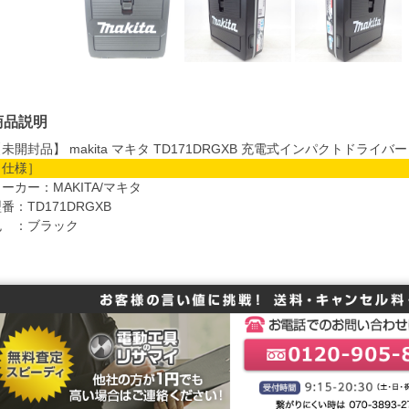
商品説明
未開封品】 makita マキタ TD171DRGXB 充電式インパクトドライバ
［仕様］
ーカー：MAKITA/マキタ
番：TD171DRGXB
色 ：ブラック