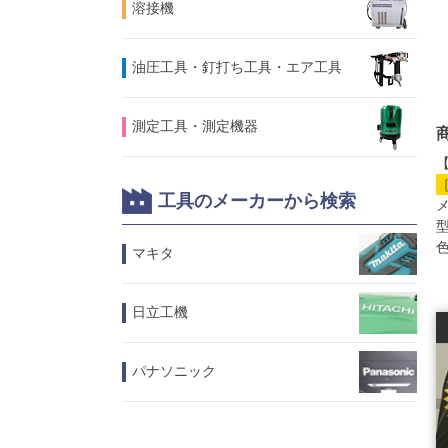
溶接機
油圧工具・釘打ち工具・エア工具
測定工具・測定機器
【
工具のメーカーから検索
メ
型
マキタ
日立工機
パナソニック