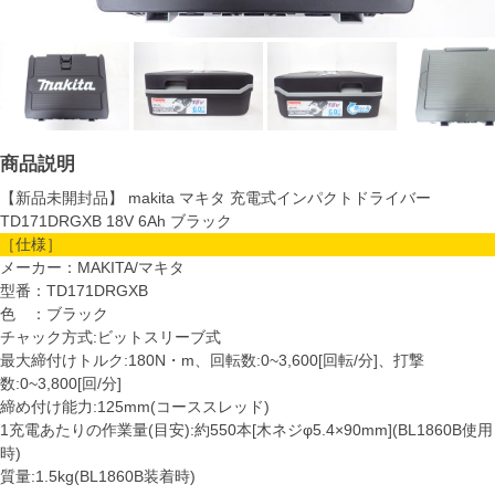
商品説明
【新品未開封品】 makita マキタ 充電式インパクトドライバー
TD171DRGXB 18V 6Ah ブラック
［仕様］
メーカー：MAKITA/マキタ
型番：TD171DRGXB
色 ：ブラック
チャック方式:ビットスリーブ式
最大締付けトルク:180N・m、回転数:0~3,600[回転/分]、打撃
数:0~3,800[回/分]
締め付け能力:125mm(コーススレッド)
1充電あたりの作業量(目安):約550本[木ネジφ5.4×90mm](BL1860B使用
時)
質量:1.5kg(BL1860B装着時)