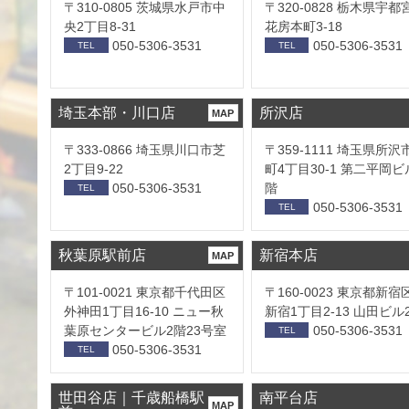
〒310-0805 茨城県水戸市中
〒320-0828 栃木県宇都
央2丁目8-31
花房本町3-18
050-5306-3531
050-5306-3531
TEL
TEL
埼玉本部・川口店
所沢店
MAP
〒333-0866 埼玉県川口市芝
〒359-1111 埼玉県所沢
2丁目9-22
町4丁目30-1 第二平岡ビ
050-5306-3531
階
TEL
050-5306-3531
TEL
秋葉原駅前店
新宿本店
MAP
〒101-0021 東京都千代田区
〒160-0023 東京都新宿
外神田1丁目16-10 ニュー秋
新宿1丁目2-13 山田ビル
葉原センタービル2階23号室
050-5306-3531
TEL
050-5306-3531
TEL
世田谷店｜千歳船橋駅
南平台店
MAP