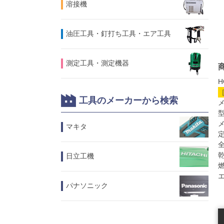
溶接機
油圧工具・釘打ち工具・エア工具
測定工具・測定機器
H
工具のメーカーから検索
メ
型
メ
マキタ
定
全
乾
日立工機
燃
エ
パナソニック