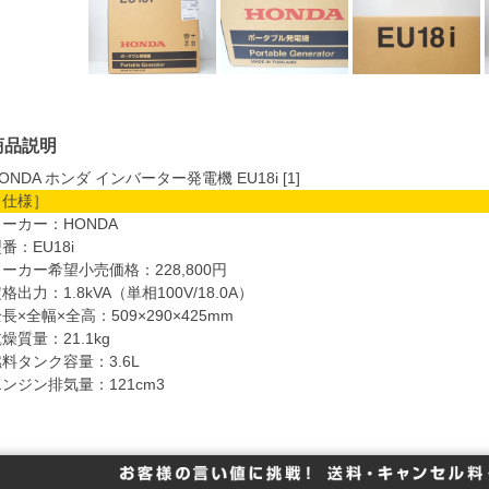
商品説明
ONDA ホンダ インバーター発電機 EU18i [1]
［仕様］
ーカー：HONDA
番：EU18i
ーカー希望小売価格：228,800円
格出力：1.8kVA（単相100V/18.0A）
長×全幅×全高：509×290×425mm
燥質量：21.1kg
料タンク容量：3.6L
ンジン排気量：121cm3