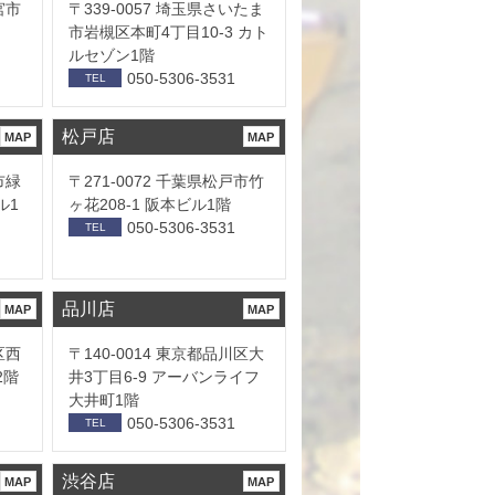
宮市
〒339-0057 埼玉県さいたま
市岩槻区本町4丁目10-3 カト
ルセゾン1階
050-5306-3531
TEL
松戸店
MAP
MAP
市緑
〒271-0072 千葉県松戸市竹
ル1
ヶ花208-1 阪本ビル1階
050-5306-3531
TEL
品川店
MAP
MAP
区西
〒140-0014 東京都品川区大
2階
井3丁目6-9 アーバンライフ
大井町1階
050-5306-3531
TEL
渋谷店
MAP
MAP