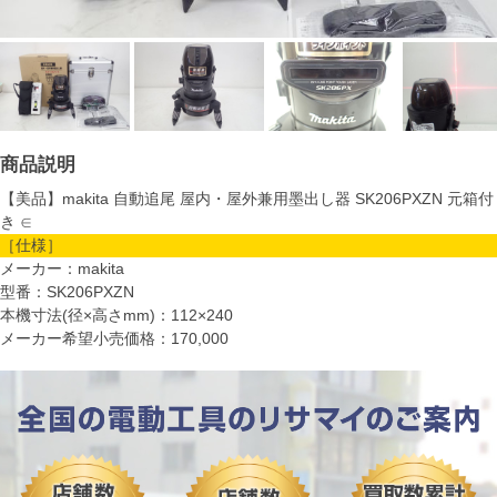
商品説明
【美品】makita 自動追尾 屋内・屋外兼用墨出し器 SK206PXZN 元箱付
き ∈
［仕様］
メーカー：makita
型番：SK206PXZN
本機寸法(径×高さmm)：112×240
メーカー希望小売価格：170,000