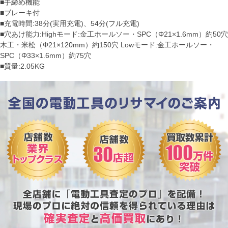
■手締め機能
■ブレーキ付
■充電時間:38分(実用充電)、54分(フル充電)
■穴あけ能力:Highモード:金工ホールソー・SPC（Φ21×1.6mm）約50穴
木工・米松（Φ21×120mm）約150穴 Lowモード:金工ホールソー・
SPC（Φ33×1.6mm）約75穴
■質量:2.05KG