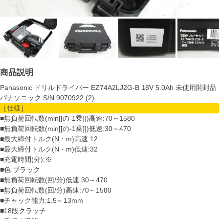
商品説明
Panasonic ドリルドライバー EZ74A2LJ2G-B 18V 5.0Ah 未使用開封品
パナソニック S/N 9070922 (2)
［仕様］
■無負荷回転数(min[[の-1乗]])高速:70～1580
■無負荷回転数(min[[の-1乗]])低速:30～470
■最大締付トルク(N・m)高速:12
■最大締付トルク(N・m)低速:32
■充電時間(分):※
■色:ブラック
■無負荷回転数(回/分)低速:30～470
■無負荷回転数(回/分)高速:70～1580
■チャック能力:1.5～13mm
■18段クラッチ