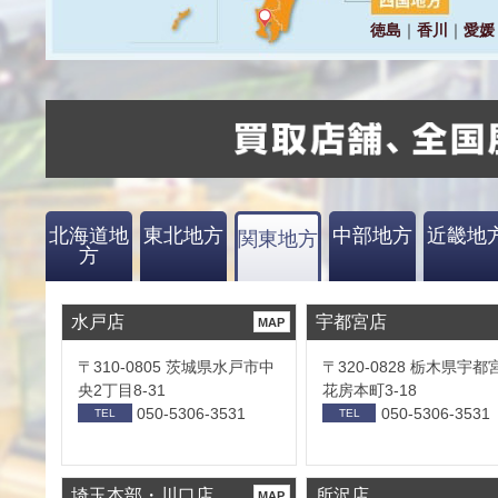
北海道地
東北地方
中部地方
近畿地
関東地方
方
水戸店
宇都宮店
MAP
〒310-0805 茨城県水戸市中
〒320-0828 栃木県宇都
央2丁目8-31
花房本町3-18
050-5306-3531
050-5306-3531
TEL
TEL
埼玉本部・川口店
所沢店
MAP