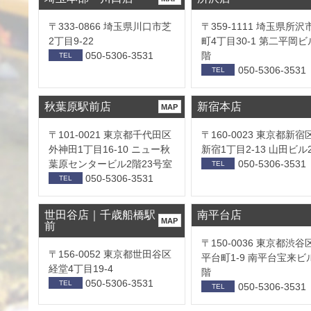
〒333-0866 埼玉県川口市芝
〒359-1111 埼玉県所沢
2丁目9-22
町4丁目30-1 第二平岡ビ
050-5306-3531
階
TEL
050-5306-3531
TEL
秋葉原駅前店
新宿本店
MAP
〒101-0021 東京都千代田区
〒160-0023 東京都新宿
外神田1丁目16-10 ニュー秋
新宿1丁目2-13 山田ビル
葉原センタービル2階23号室
050-5306-3531
TEL
050-5306-3531
TEL
世田谷店｜千歳船橋駅
南平台店
MAP
前
〒150-0036 東京都渋谷
〒156-0052 東京都世田谷区
平台町1-9 南平台宝来ビ
経堂4丁目19-4
階
050-5306-3531
TEL
050-5306-3531
TEL