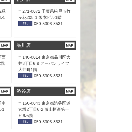
市緑
〒271-0072 千葉県松戸市竹
ル1
ヶ花208-1 阪本ビル1階
050-5306-3531
TEL
品川店
MAP
MAP
区西
〒140-0014 東京都品川区大
2階
井3丁目6-9 アーバンライフ
大井町1階
050-5306-3531
TEL
渋谷店
MAP
MAP
区南
〒150-0043 東京都渋谷区道
ル1
玄坂2丁目6-2 藤山恒産第一
ビル5階
050-5306-3531
TEL