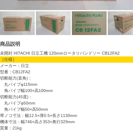
商品説明
未開封 HITACHI 日立工機 120mmロータリバンドソー CB12FA2
［仕様］
メーカー：日立
型番：CB12FA2
切断能力(直角)：
丸パイプφ115mm
角パイプ幅100×高100mm
切断能力(45度)：
丸パイプφ50mm
角パイプ幅50×高50mm
帯ノコ寸法：幅12.5×厚0.5×長さ1130mm
機体寸法：幅746×高さ353×奥行329mm
質量：21kg