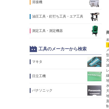
溶接機
油圧工具・釘打ち工具・エア工具
測定工具・測定機器
未
工具のメーカーから検索
メ
型
マキタ
波
線
日立工機
地
水
パナソニック
天
地
直