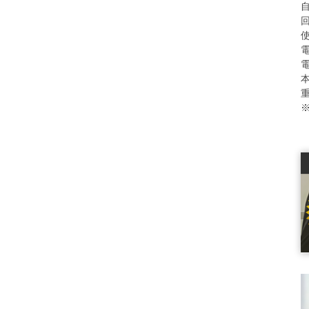
自
使
本
重