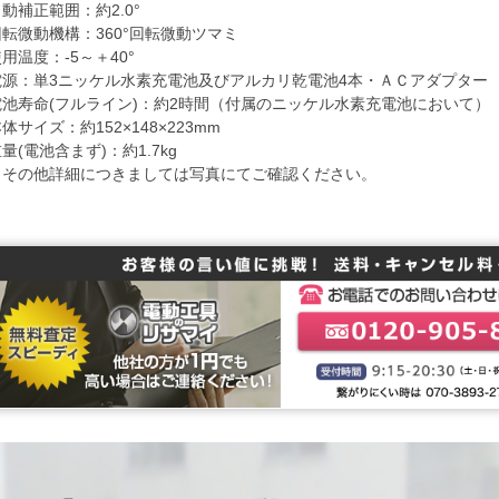
動補正範囲：約2.0°
回転微動機構：360°回転微動ツマミ
用温度：-5～＋40°
電源：単3ニッケル水素充電池及びアルカリ乾電池4本・ＡＣアダプター
電池寿命(フルライン)：約2時間（付属のニッケル水素充電池において）
体サイズ：約152×148×223mm
量(電池含まず)：約1.7kg
※その他詳細につきましては写真にてご確認ください。