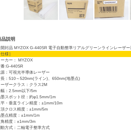
商品説明
開封品 MYZOX G-440SR 電子自動整準リアルグリーンラインレーザー
［仕様］
ーカー： MYZOX
番:G-440SR
光源：可視光半導体レーザー
長：510～520nm(ライン)、650nm(地墨点)
レーザークラス：クラス2M
幅：2.5mm以下/5m
墨スポット径：約φ1.5mm/1m
平・垂直ライン精度：±1mm/10m
頂クロス精度：±1mm/5m
墨点精度：±1mm/1m
角精度：±1mm/3m
制動方式：二軸電子整準方式