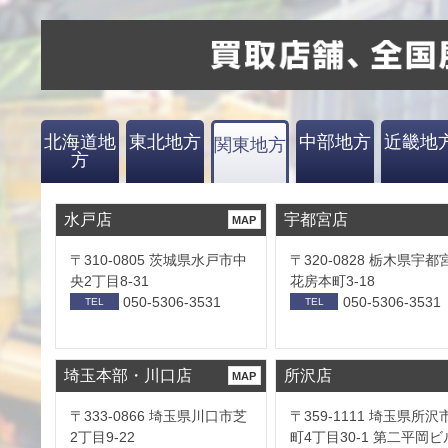
北海道地
東北地方
中部地方
近畿地
関東地方
方
水戸店
宇都宮店
MAP
〒310-0805 茨城県水戸市中
〒320-0828 栃木県宇都
央2丁目8-31
花房本町3-18
050-5306-3531
050-5306-3531
TEL
TEL
埼玉本部・川口店
所沢店
MAP
〒333-0866 埼玉県川口市芝
〒359-1111 埼玉県所沢
2丁目9-22
町4丁目30-1 第二平岡ビ