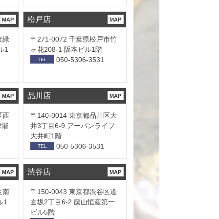
松戸店
MAP
MAP
市緑
〒271-0072 千葉県松戸市竹
ル1
ヶ花208-1 阪本ビル1階
050-5306-3531
TEL
品川店
MAP
MAP
区西
〒140-0014 東京都品川区大
2階
井3丁目6-9 アーバンライフ
大井町1階
050-5306-3531
TEL
渋谷店
MAP
MAP
区南
〒150-0043 東京都渋谷区道
ル1
玄坂2丁目6-2 藤山恒産第一
ビル5階