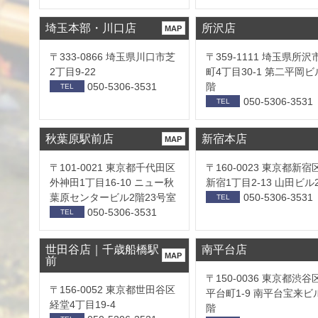
埼玉本部・川口店
所沢店
MAP
〒333-0866 埼玉県川口市芝
〒359-1111 埼玉県所沢
2丁目9-22
町4丁目30-1 第二平岡ビ
050-5306-3531
階
TEL
050-5306-3531
TEL
秋葉原駅前店
新宿本店
MAP
〒101-0021 東京都千代田区
〒160-0023 東京都新宿
外神田1丁目16-10 ニュー秋
新宿1丁目2-13 山田ビル
葉原センタービル2階23号室
050-5306-3531
TEL
050-5306-3531
TEL
世田谷店｜千歳船橋駅
南平台店
MAP
前
〒150-0036 東京都渋谷
〒156-0052 東京都世田谷区
平台町1-9 南平台宝来ビ
経堂4丁目19-4
階