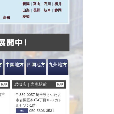
方
中国地方
四国地方
九州地方
岩槻店｜岩槻駅前
MAP
MAP
宮市
〒339-0057 埼玉県さいたま
市岩槻区本町4丁目10-3 カト
ルセゾン1階
050-5306-3531
TEL