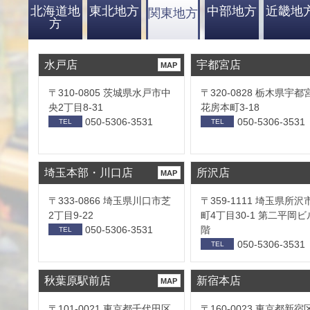
北海道地
東北地方
中部地方
近畿地
関東地方
方
水戸店
宇都宮店
MAP
〒310-0805 茨城県水戸市中
〒320-0828 栃木県宇都
央2丁目8-31
花房本町3-18
050-5306-3531
050-5306-3531
TEL
TEL
埼玉本部・川口店
所沢店
MAP
〒333-0866 埼玉県川口市芝
〒359-1111 埼玉県所沢
2丁目9-22
町4丁目30-1 第二平岡ビ
050-5306-3531
階
TEL
050-5306-3531
TEL
秋葉原駅前店
新宿本店
MAP
〒101-0021 東京都千代田区
〒160-0023 東京都新宿