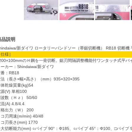
商品説明
hindaiwa/新ダイワ ロータリーバンドソー（帯鋸切断機） RB18 切断機
［仕様］
■200×100mmのＨ鋼を一発切断。鋸刃間隔調整機能付ワンタッチ式平バ
ーカー：Shindaiwa/新ダイワ
番：RB18
法（長さ×幅×高さ）（mm）935×320×395
体乾燥質量(kg)54
源(V) 単相100
波数（Ｈｚ） 50/60
流(A) 4.8/4.4
格出力（Ｗ） 200
コ刃周速(m/min) 40/48
コ刃長さ(mm) 1770
大切断能力(mm) ○パイプ 90°：Φ185、○パイプ 45°：Φ100、□パイプ 9