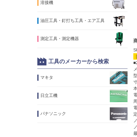
溶接機
油圧工具・釘打ち工具・エア工具
測定工具・測定機器
S
工具のメーカーから検索
メ
型
マキタ
寸
本
電
日立工機
周
電
パナソニック
定
ノ
ノ
最