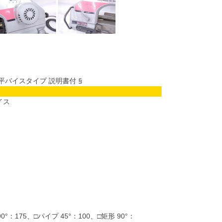
 平バイスタイプ 説明書付 §
イス
0°：175、□パイプ 45°：100、□矩形 90°：