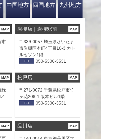
方
中国地方
四国地方
九州地方
岩槻店｜岩槻駅前
MAP
MAP
宮市
〒339-0057 埼玉県さいたま
市岩槻区本町4丁目10-3 カト
ルセゾン1階
050-5306-3531
TEL
松戸店
MAP
MAP
市緑
〒271-0072 千葉県松戸市竹
ル1
ヶ花208-1 阪本ビル1階
050-5306-3531
TEL
品川店
MAP
MAP
区西
〒140-0014 東京都品川区大