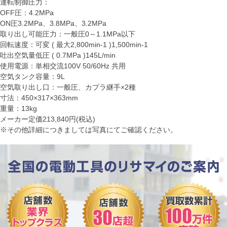
運転制御圧力：
OFF圧：4.2MPa
ON圧3.2MPa、3.8MPa、3.2MPa
取り出し可能圧力：一般圧0～1.1MPa以下
回転速度：可変 ( 最大2,800min-1 )1,500min-1
吐出空気量低圧 ( 0.7MPa )145L/min
使用電源：単相交流100V 50/60Hz 共用
空気タンク容量：9L
空気取り出し口：一般圧、カプラ継手×2種
寸法：450×317×363mm
重量：13kg
メーカー定価213,840円(税込)
※その他詳細につきましては写真にてご確認ください。