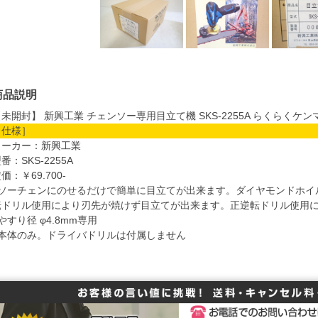
商品説明
未開封】 新興工業 チェンソー専用目立て機 SKS-2255A らくらくケン
［仕様］
メーカー：新興工業
番：SKS-2255A
価：￥69.700-
●ソーチェンにのせるだけで簡単に目立てが出来ます。ダイヤモンドホイ
転ドリル使用により刃先が焼けず目立てが出来ます。正逆転ドリル使用
やすり径 φ4.8mm専用
●本体のみ。ドライバドリルは付属しません