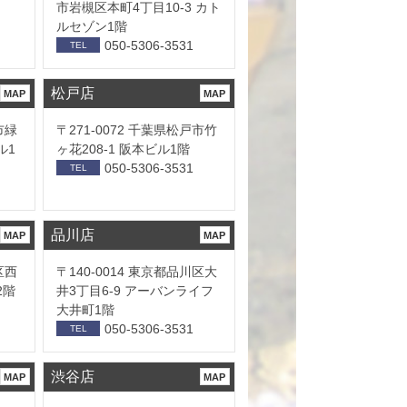
市岩槻区本町4丁目10-3 カト
ルセゾン1階
050-5306-3531
TEL
松戸店
MAP
MAP
市緑
〒271-0072 千葉県松戸市竹
ル1
ヶ花208-1 阪本ビル1階
050-5306-3531
TEL
品川店
MAP
MAP
区西
〒140-0014 東京都品川区大
2階
井3丁目6-9 アーバンライフ
大井町1階
050-5306-3531
TEL
渋谷店
MAP
MAP