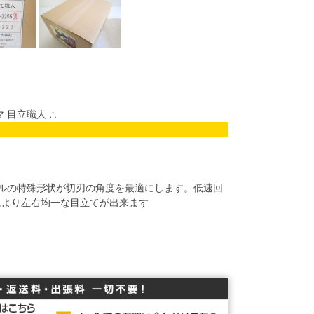
マ 目立職人 ∴
ルの特殊形状が切刃の角度を最適にします。低速回
により左右均一な目立てが出来ます