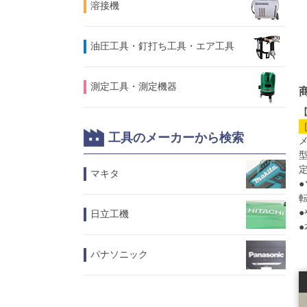
溶接機
油圧工具・釘打ち工具・エア工具
測定工具・測定機器
【
工具のメーカーから検索
型
定
マキタ
●
日立工機
パナソニック