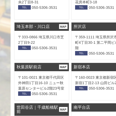
央2丁目8-31
花房本町3-18
050-5306-3531
050-5306-3531
TEL
TEL
埼玉本部・川口店
所沢店
MAP
〒333-0866 埼玉県川口市芝
〒359-1111 埼玉県所沢
2丁目9-22
町4丁目30-1 第二平岡ビ
050-5306-3531
階
TEL
050-5306-3531
TEL
秋葉原駅前店
新宿本店
MAP
〒101-0021 東京都千代田区
〒160-0023 東京都新宿
外神田1丁目16-10 ニュー秋
新宿1丁目2-13 山田ビル
葉原センタービル2階23号室
050-5306-3531
TEL
050-5306-3531
TEL
世田谷店｜千歳船橋駅
南平台店
MAP
前