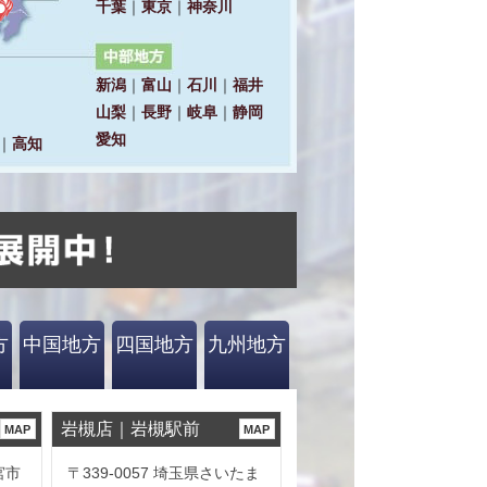
方
中国地方
四国地方
九州地方
岩槻店｜岩槻駅前
MAP
MAP
宮市
〒339-0057 埼玉県さいたま