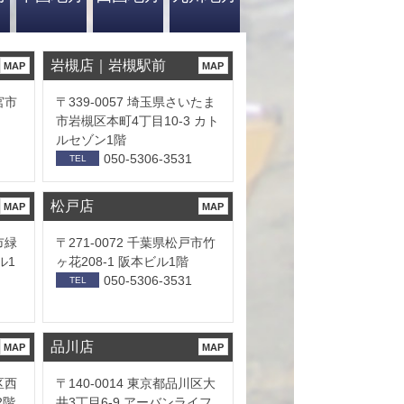
岩槻店｜岩槻駅前
MAP
MAP
宮市
〒339-0057 埼玉県さいたま
市岩槻区本町4丁目10-3 カト
ルセゾン1階
050-5306-3531
TEL
松戸店
MAP
MAP
市緑
〒271-0072 千葉県松戸市竹
ル1
ヶ花208-1 阪本ビル1階
050-5306-3531
TEL
品川店
MAP
MAP
区西
〒140-0014 東京都品川区大
2階
井3丁目6-9 アーバンライフ