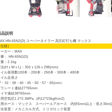
商品説明
AX HN-65N2(D) スーパーネイラー 高圧釘打ち機 マックス
［仕様］
メーカー：MAX
番： HN-65N2(D)
量：2.1kg
法(HｘWｘL)：302ｘ126ｘ298(mm)
イル装填数100本・200本・250本・300本・400本
ネイル足長さ
7・32・38・40・45・50・57・65(mm）
ラシート連結27?65mm
イヤ連結38?65mm
用空気圧1.2?2.3MPa（約12?23kgf/cm2)
使用ホース：マックス スーパーエアホース 内径5mm以上・長さ30m
安全装置：メカニカル方式、トリガロック装置