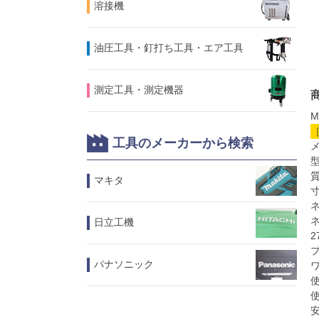
溶接機
油圧工具・釘打ち工具・エア工具
測定工具・測定機器
M
工具のメーカーから検索
型
質
マキタ
寸
ネ
日立工機
2
プ
パナソニック
ワ
使