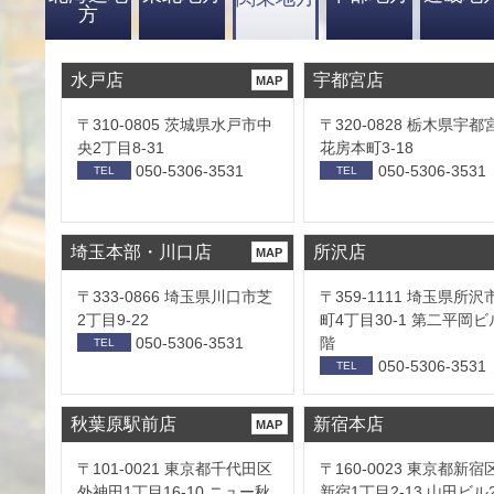
方
水戸店
宇都宮店
MAP
〒310-0805 茨城県水戸市中
〒320-0828 栃木県宇都
央2丁目8-31
花房本町3-18
050-5306-3531
050-5306-3531
TEL
TEL
埼玉本部・川口店
所沢店
MAP
〒333-0866 埼玉県川口市芝
〒359-1111 埼玉県所沢
2丁目9-22
町4丁目30-1 第二平岡ビ
050-5306-3531
階
TEL
050-5306-3531
TEL
秋葉原駅前店
新宿本店
MAP
〒101-0021 東京都千代田区
〒160-0023 東京都新宿
外神田1丁目16-10 ニュー秋
新宿1丁目2-13 山田ビル