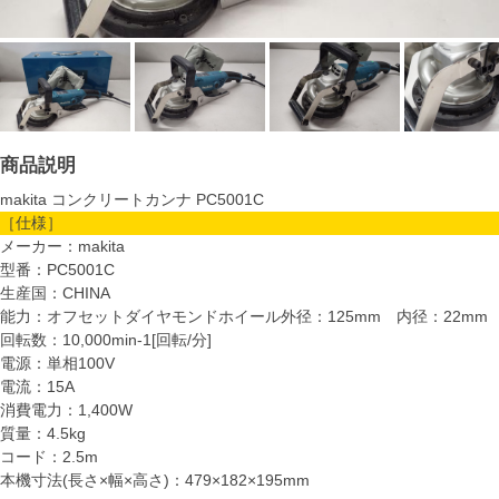
商品説明
makita コンクリートカンナ PC5001C
［仕様］
メーカー：makita
型番：PC5001C
生産国：CHINA
能力：オフセットダイヤモンドホイール外径：125mm 内径：22mm
回転数：10,000min-1[回転/分]
電源：単相100V
電流：15A
消費電力：1,400W
質量：4.5kg
コード：2.5m
本機寸法(長さ×幅×高さ)：479×182×195mm