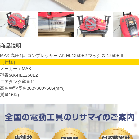
商品説明
MAX 高圧4口 コンプレッサー AK-HL1250E2 マックス 1250E II
［仕様］
メーカー：MAX
型番:AK-HL1250E2
エアタンク容量11Ｌ
高さ×幅×長さ363×309×605(mm)
質量16Kg