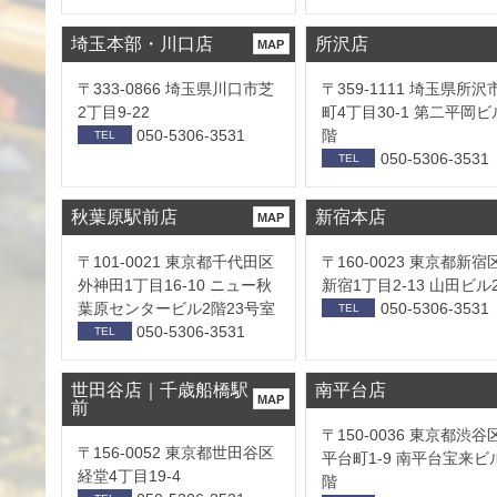
埼玉本部・川口店
所沢店
MAP
〒333-0866 埼玉県川口市芝
〒359-1111 埼玉県所沢
2丁目9-22
町4丁目30-1 第二平岡ビ
050-5306-3531
階
TEL
050-5306-3531
TEL
秋葉原駅前店
新宿本店
MAP
〒101-0021 東京都千代田区
〒160-0023 東京都新宿
外神田1丁目16-10 ニュー秋
新宿1丁目2-13 山田ビル
葉原センタービル2階23号室
050-5306-3531
TEL
050-5306-3531
TEL
世田谷店｜千歳船橋駅
南平台店
MAP
前
〒150-0036 東京都渋谷
〒156-0052 東京都世田谷区
平台町1-9 南平台宝来ビ
経堂4丁目19-4
階