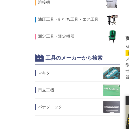
溶接機
油圧工具・釘打ち工具・エア工具
測定工具・測定機器
M
工具のメーカーから検索
型
寸
マキタ
質
日立工機
パナソニック