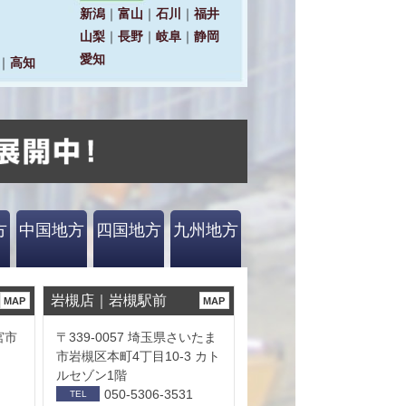
方
中国地方
四国地方
九州地方
岩槻店｜岩槻駅前
MAP
MAP
宮市
〒339-0057 埼玉県さいたま
市岩槻区本町4丁目10-3 カト
ルセゾン1階
050-5306-3531
TEL