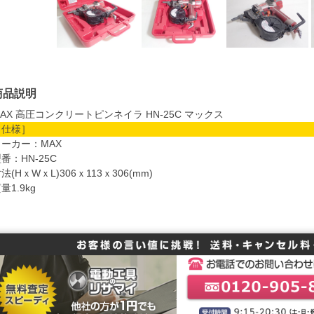
商品説明
AX 高圧コンクリートピンネイラ HN-25C マックス
［仕様］
メーカー：MAX
番：HN-25C
法(HｘWｘL)306ｘ113ｘ306(mm)
量1.9kg