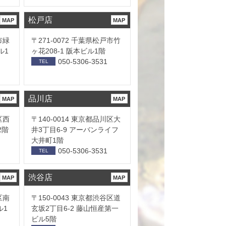
松戸店
MAP
MAP
市緑
〒271-0072 千葉県松戸市竹
ル1
ヶ花208-1 阪本ビル1階
050-5306-3531
TEL
品川店
MAP
MAP
区西
〒140-0014 東京都品川区大
2階
井3丁目6-9 アーバンライフ
大井町1階
050-5306-3531
TEL
渋谷店
MAP
MAP
区南
〒150-0043 東京都渋谷区道
ル1
玄坂2丁目6-2 藤山恒産第一
ビル5階