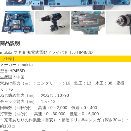
商品説明
makita マキタ 充電式震動ドライバドリル HP458D
［仕様］
メーカー：makita
型番:HP458D
生産国：中国
穴あけ能力（㎜）：コンクリート：16 鉄工：13 木工：38 座掘
り：76
ねじ締め能力（㎜）：木ねじ：10×90
チャック能力（㎜）：1.5～13
回転数（回転/分）：高速：0～2,000 低速：0～400
打撃数（回/分）：高速：0～30,000 低速：0～6,000
１充電あたりの作業量（目安）：超硬ドリル8㎜レンガ（深さ30㎜）：
約130コ