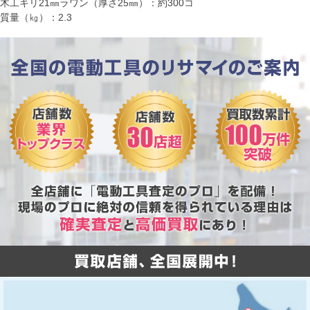
木工キリ21㎜ラワン（厚さ25㎜）：約300コ
質量（㎏）：2.3