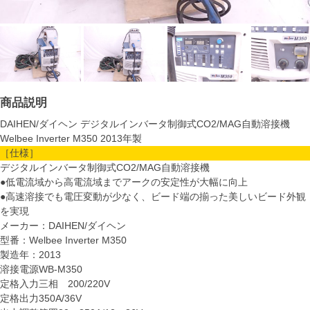
商品説明
DAIHEN/ダイヘン デジタルインバータ制御式CO2/MAG自動溶接機
Welbee Inverter M350 2013年製
［仕様］
デジタルインバータ制御式CO2/MAG自動溶接機
●低電流域から高電流域までアークの安定性が大幅に向上
●高速溶接でも電圧変動が少なく、ビード端の揃った美しいビード外観
を実現
メーカー：DAIHEN/ダイヘン
型番：Welbee Inverter M350
製造年：2013
溶接電源WB-M350
定格入力三相 200/220V
定格出力350A/36V