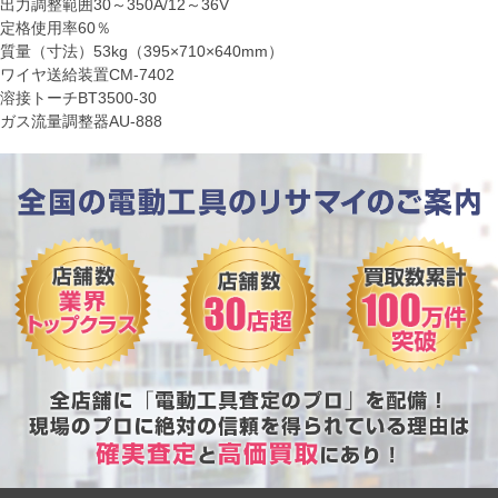
出力調整範囲30～350A/12～36V
定格使用率60％
質量（寸法）53kg（395×710×640mm）
ワイヤ送給装置CM-7402
溶接トーチBT3500-30
ガス流量調整器AU-888