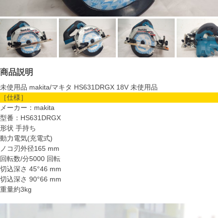
商品説明
未使用品 makita/マキタ HS631DRGX 18V 未使用品
［仕様］
メーカー：makita
型番：HS631DRGX
形状 手持ち
動力電気(充電式)
ノコ刃外径165 mm
回転数/分5000 回転
切込深さ 45°46 mm
切込深さ 90°66 mm
重量約3kg