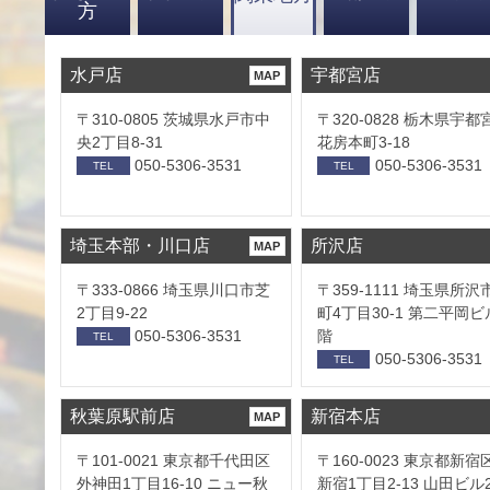
方
水戸店
宇都宮店
MAP
〒310-0805 茨城県水戸市中
〒320-0828 栃木県宇都
央2丁目8-31
花房本町3-18
050-5306-3531
050-5306-3531
TEL
TEL
埼玉本部・川口店
所沢店
MAP
〒333-0866 埼玉県川口市芝
〒359-1111 埼玉県所沢
2丁目9-22
町4丁目30-1 第二平岡ビ
050-5306-3531
階
TEL
050-5306-3531
TEL
秋葉原駅前店
新宿本店
MAP
〒101-0021 東京都千代田区
〒160-0023 東京都新宿
外神田1丁目16-10 ニュー秋
新宿1丁目2-13 山田ビル