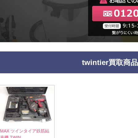
twintier買取商
MAX ツインタイア鉄筋結
束機 TWIN...