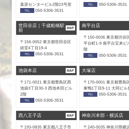
葉原センタービル2階23号室
050-5306-3531
TEL
050-5306-3531
TEL
世田谷店｜千歳船橋駅
南平台店
MAP
前
〒150-0036 東京都渋谷
〒156-0052 東京都世田谷区
平台町1-9 南平台宝来ビ
経堂4丁目19-4
階
050-5306-3531
TEL
050-5306-3531
TEL
池袋本店
大塚店
MAP
〒171-0021 東京都豊島区西
〒170-0001 東京都豊島
池袋3丁目30-3 西池本田ビル
巣鴨1丁目9-11 大同ビル
2階
050-5306-3531
TEL
050-5306-3531
TEL
西八王子店
神奈川本部・横浜店
MAP
〒193-0835 東京都八王子市
〒240-0035 神奈川県横