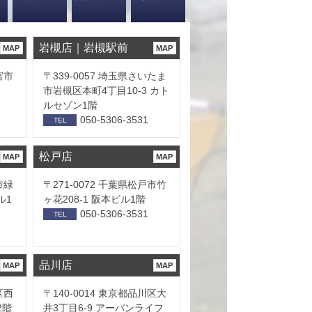
岩槻店｜岩槻駅前
MAP
MAP
宮市
〒339-0057 埼玉県さいたま
市岩槻区本町4丁目10-3 カト
ルセゾン1階
050-5306-3531
TEL
松戸店
MAP
MAP
市緑
〒271-0072 千葉県松戸市竹
ル1
ヶ花208-1 阪本ビル1階
050-5306-3531
TEL
品川店
MAP
MAP
区西
〒140-0014 東京都品川区大
2階
井3丁目6-9 アーバンライフ