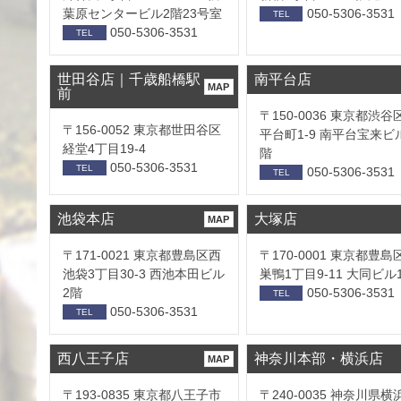
葉原センタービル2階23号室
050-5306-3531
TEL
050-5306-3531
TEL
世田谷店｜千歳船橋駅
南平台店
MAP
前
〒150-0036 東京都渋谷
〒156-0052 東京都世田谷区
平台町1-9 南平台宝来ビ
経堂4丁目19-4
階
050-5306-3531
TEL
050-5306-3531
TEL
池袋本店
大塚店
MAP
〒171-0021 東京都豊島区西
〒170-0001 東京都豊島
池袋3丁目30-3 西池本田ビル
巣鴨1丁目9-11 大同ビル
2階
050-5306-3531
TEL
050-5306-3531
TEL
西八王子店
神奈川本部・横浜店
MAP
〒193-0835 東京都八王子市
〒240-0035 神奈川県横