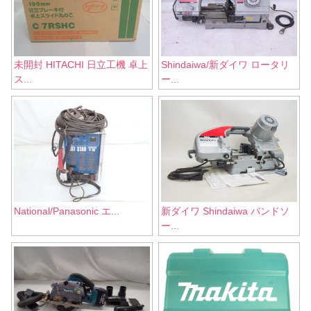
未開封 HITACHI 日立工機 卓上
Shindaiwa/新ダイワ ロータリ
ス...
ー...
National/Panasonic エ...
新ダイワ Shindaiwa バンドソ
ー...