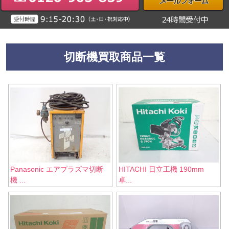
切断機買取商品一覧
Panasonic エアプラズマ切断
HITACHI 日立工機 190mm
機 ...
卓...