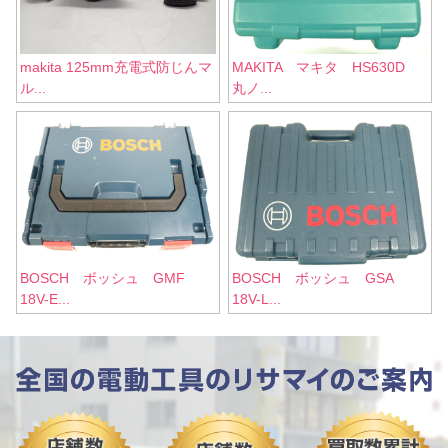
makita 125mm充電式防じんマ
MAKITA マキタ HS630D
ル...
丸ノ...
BOSCH ボッシュ GMF
BOSCH ボッシュ GSA
18V-E...
18V-L...