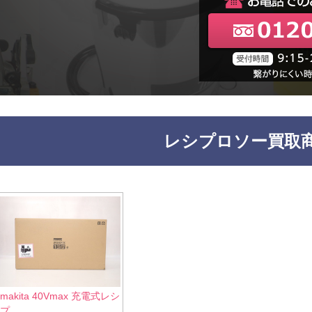
レシプロソー買取
makita 40Vmax 充電式レシ
プ...