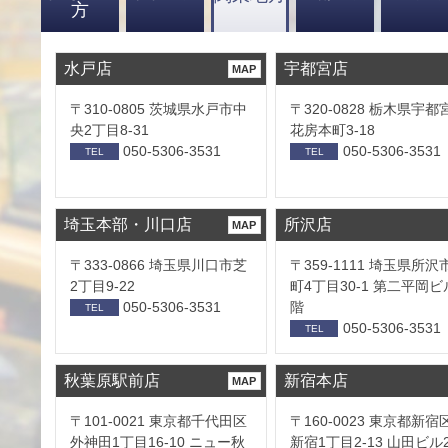
方
水戸店
宇都宮店
MAP
〒310-0805 茨城県水戸市中
〒320-0828 栃木県宇都
央2丁目8-31
花房本町3-18
050-5306-3531
050-5306-3531
TEL
TEL
埼玉本部・川口店
所沢店
MAP
〒333-0866 埼玉県川口市芝
〒359-1111 埼玉県所沢
2丁目9-22
町4丁目30-1 第二平岡ビ
050-5306-3531
階
TEL
050-5306-3531
TEL
秋葉原駅前店
新宿本店
MAP
〒101-0021 東京都千代田区
〒160-0023 東京都新宿
外神田1丁目16-10 ニュー秋
新宿1丁目2-13 山田ビル