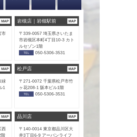
岩槻店｜岩槻駅前
MAP
MAP
宮市
〒339-0057 埼玉県さいたま
市岩槻区本町4丁目10-3 カト
ルセゾン1階
050-5306-3531
TEL
松戸店
MAP
MAP
市緑
〒271-0072 千葉県松戸市竹
ル1
ヶ花208-1 阪本ビル1階
050-5306-3531
TEL
品川店
MAP
MAP
区西
〒140-0014 東京都品川区大
2階
井3丁目6-9 アーバンライフ