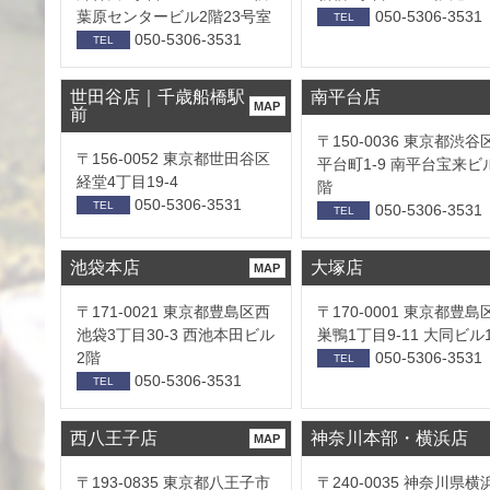
葉原センタービル2階23号室
050-5306-3531
TEL
050-5306-3531
TEL
世田谷店｜千歳船橋駅
南平台店
MAP
前
〒150-0036 東京都渋谷
〒156-0052 東京都世田谷区
平台町1-9 南平台宝来ビ
経堂4丁目19-4
階
050-5306-3531
TEL
050-5306-3531
TEL
池袋本店
大塚店
MAP
〒171-0021 東京都豊島区西
〒170-0001 東京都豊島
池袋3丁目30-3 西池本田ビル
巣鴨1丁目9-11 大同ビル
2階
050-5306-3531
TEL
050-5306-3531
TEL
西八王子店
神奈川本部・横浜店
MAP
〒193-0835 東京都八王子市
〒240-0035 神奈川県横