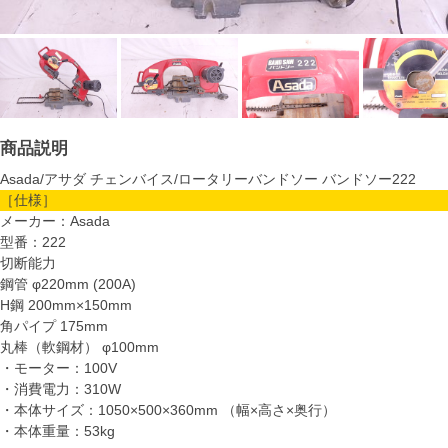
商品説明
Asada/アサダ チェンバイス/ロータリーバンドソー バンドソー222
［仕様］
メーカー：Asada
型番：222
切断能力
鋼管 φ220mm (200A)
H鋼 200mm×150mm
角パイプ 175mm
丸棒（軟鋼材） φ100mm
・モーター：100V
・消費電力：310W
・本体サイズ：1050×500×360mm （幅×高さ×奥行）
・本体重量：53kg