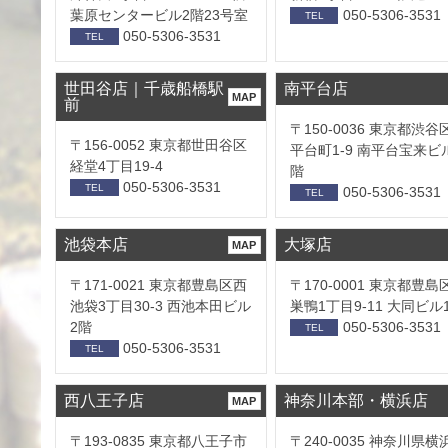
葉原センタービル2階23号室
050-5306-3531
TEL
050-5306-3531
TEL
世田谷店｜千歳船橋駅
南平台店
MAP
前
〒150-0036 東京都渋谷
〒156-0052 東京都世田谷区
平台町1-9 南平台宝来ビ
経堂4丁目19-4
階
050-5306-3531
TEL
050-5306-3531
TEL
池袋本店
大塚店
MAP
〒171-0021 東京都豊島区西
〒170-0001 東京都豊島
池袋3丁目30-3 西池本田ビル
巣鴨1丁目9-11 大同ビル
2階
050-5306-3531
TEL
050-5306-3531
TEL
西八王子店
神奈川本部・横浜店
MAP
〒193-0835 東京都八王子市
〒240-0035 神奈川県横