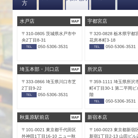
方
水戸店
宇都宮店
MAP
〒310-0805 茨城県水戸市中
〒320-0828 栃木県宇都
央2丁目8-31
花房本町3-18
050-5306-3531
050-5306-3531
TEL
TEL
埼玉本部・川口店
所沢店
MAP
〒333-0866 埼玉県川口市芝
〒359-1111 埼玉県所沢
2丁目9-22
町4丁目30-1 第二平岡ビ
050-5306-3531
階
TEL
050-5306-3531
TEL
秋葉原駅前店
新宿本店
MAP
〒101-0021 東京都千代田区
〒160-0023 東京都新宿
外神田1丁目16-10 ニュー秋
新宿1丁目2-13 山田ビル