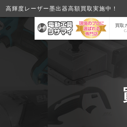
高輝度レーザー墨出器高額買
買取
C