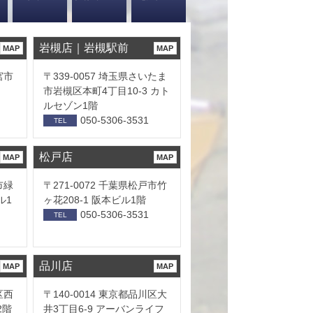
岩槻店｜岩槻駅前
MAP
MAP
宮市
〒339-0057 埼玉県さいたま
市岩槻区本町4丁目10-3 カト
ルセゾン1階
050-5306-3531
TEL
松戸店
MAP
MAP
市緑
〒271-0072 千葉県松戸市竹
ル1
ヶ花208-1 阪本ビル1階
050-5306-3531
TEL
品川店
MAP
MAP
区西
〒140-0014 東京都品川区大
2階
井3丁目6-9 アーバンライフ