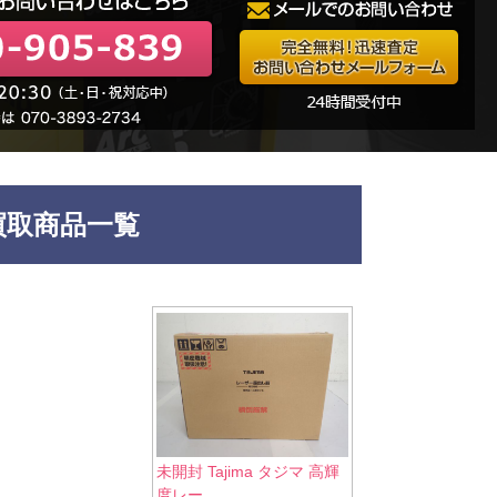
買取商品一覧
未開封 Tajima タジマ 高輝
度レー...