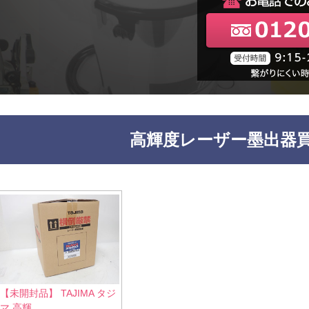
高輝度レーザー墨出器
【未開封品】 TAJIMA タジ
マ 高輝...