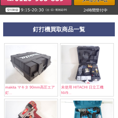
釘打機買取商品一覧
makita マキタ 90mm高圧エア
未使用 HITACHI 日立工機
釘...
NV9...