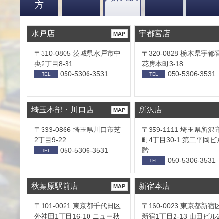
方
水戸店
宇都宮店
MAP
〒310-0805 茨城県水戸市中
〒320-0828 栃木県宇都
央2丁目8-31
花房本町3-18
050-5306-3531
050-5306-3531
TEL
TEL
埼玉本部・川口店
所沢店
MAP
〒333-0866 埼玉県川口市芝
〒359-1111 埼玉県所沢
2丁目9-22
町4丁目30-1 第二平岡ビ
050-5306-3531
階
TEL
050-5306-3531
TEL
秋葉原駅前店
新宿本店
MAP
〒101-0021 東京都千代田区
〒160-0023 東京都新宿
外神田1丁目16-10 ニュー秋
新宿1丁目2-13 山田ビル