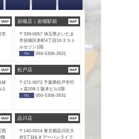
岩槻店｜岩槻駅前
MAP
MAP
宮市
〒339-0057 埼玉県さいたま
市岩槻区本町4丁目10-3 カト
ルセゾン1階
050-5306-3531
TEL
松戸店
MAP
MAP
市緑
〒271-0072 千葉県松戸市竹
ル1
ヶ花208-1 阪本ビル1階
050-5306-3531
TEL
品川店
MAP
MAP
区西
〒140-0014 東京都品川区大
2階
井3丁目6-9 アーバンライフ