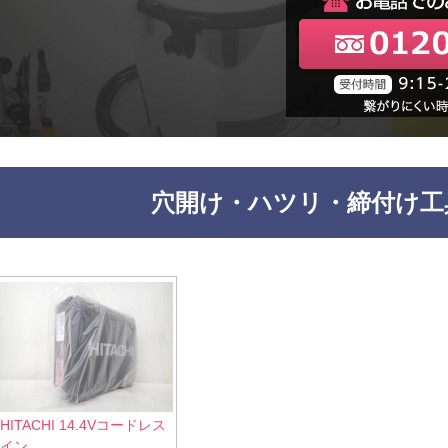
穴開け・ハツリ・締付け工
HITACHI 14.4Vコードレス
イン...