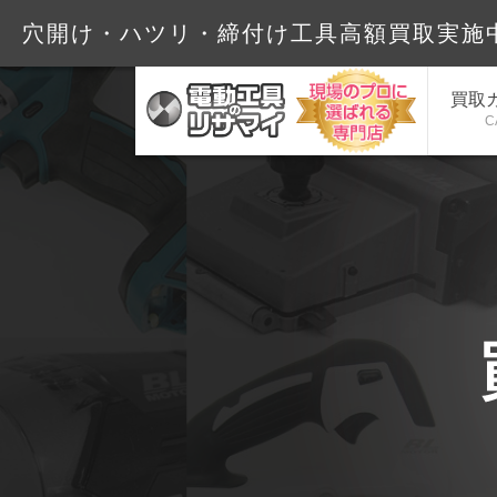
穴開け・ハツリ・締付け工具高
買取
C