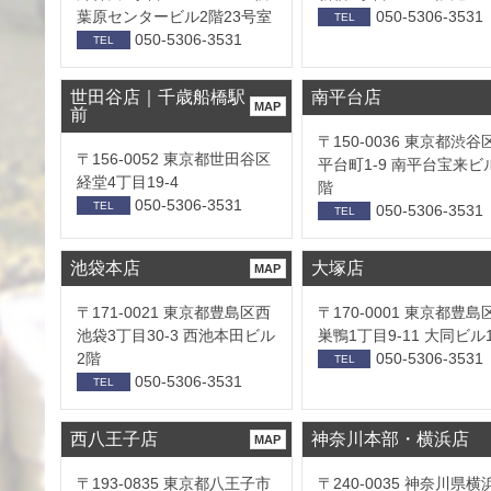
葉原センタービル2階23号室
050-5306-3531
TEL
050-5306-3531
TEL
世田谷店｜千歳船橋駅
南平台店
MAP
前
〒150-0036 東京都渋谷
〒156-0052 東京都世田谷区
平台町1-9 南平台宝来ビ
経堂4丁目19-4
階
050-5306-3531
TEL
050-5306-3531
TEL
池袋本店
大塚店
MAP
〒171-0021 東京都豊島区西
〒170-0001 東京都豊島
池袋3丁目30-3 西池本田ビル
巣鴨1丁目9-11 大同ビル
2階
050-5306-3531
TEL
050-5306-3531
TEL
西八王子店
神奈川本部・横浜店
MAP
〒193-0835 東京都八王子市
〒240-0035 神奈川県横