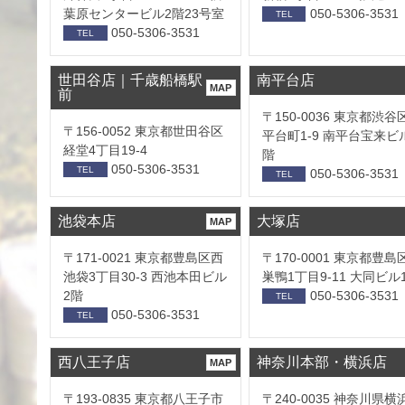
葉原センタービル2階23号室
050-5306-3531
TEL
050-5306-3531
TEL
世田谷店｜千歳船橋駅
南平台店
MAP
前
〒150-0036 東京都渋谷
〒156-0052 東京都世田谷区
平台町1-9 南平台宝来ビ
経堂4丁目19-4
階
050-5306-3531
TEL
050-5306-3531
TEL
池袋本店
大塚店
MAP
〒171-0021 東京都豊島区西
〒170-0001 東京都豊島
池袋3丁目30-3 西池本田ビル
巣鴨1丁目9-11 大同ビル
2階
050-5306-3531
TEL
050-5306-3531
TEL
西八王子店
神奈川本部・横浜店
MAP
〒193-0835 東京都八王子市
〒240-0035 神奈川県横