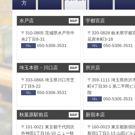
方
水戸店
宇都宮店
MAP
〒310-0805 茨城県水戸市中
〒320-0828 栃木県宇都
央2丁目8-31
花房本町3-18
050-5306-3531
050-5306-3531
TEL
TEL
埼玉本部・川口店
所沢店
MAP
〒333-0866 埼玉県川口市芝
〒359-1111 埼玉県所沢
2丁目9-22
町4丁目30-1 第二平岡ビ
050-5306-3531
階
TEL
050-5306-3531
TEL
秋葉原駅前店
新宿本店
MAP
〒101-0021 東京都千代田区
〒160-0023 東京都新宿
外神田1丁目16-10 ニュー秋
新宿1丁目2-13 山田ビル