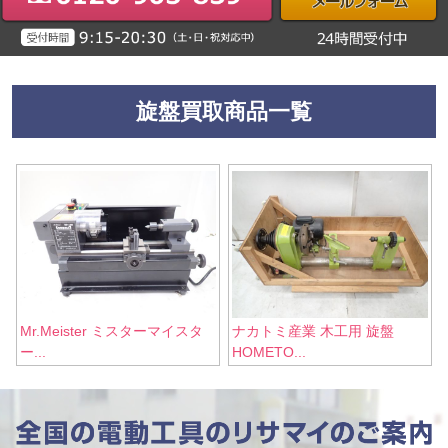
旋盤買取商品一覧
Mr.Meister ミスターマイスタ
ナカトミ産業 木工用 旋盤
ー...
HOMETO...