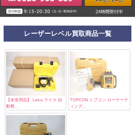
レーザーレベル買取商品一覧
【未使用品】 Leica ライカ 自
TOPCON トプコン ローテーテ
動整...
ィング...