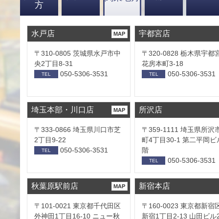
方
水戸店
宇都宮店
MAP
〒310-0805 茨城県水戸市中
〒320-0828 栃木県宇都
央2丁目8-31
花房本町3-18
050-5306-3531
050-5306-3531
TEL
TEL
埼玉本部・川口店
所沢店
MAP
〒333-0866 埼玉県川口市芝
〒359-1111 埼玉県所沢
2丁目9-22
町4丁目30-1 第二平岡ビ
050-5306-3531
階
TEL
050-5306-3531
TEL
秋葉原駅前店
新宿本店
MAP
〒101-0021 東京都千代田区
〒160-0023 東京都新宿
外神田1丁目16-10 ニュー秋
新宿1丁目2-13 山田ビル