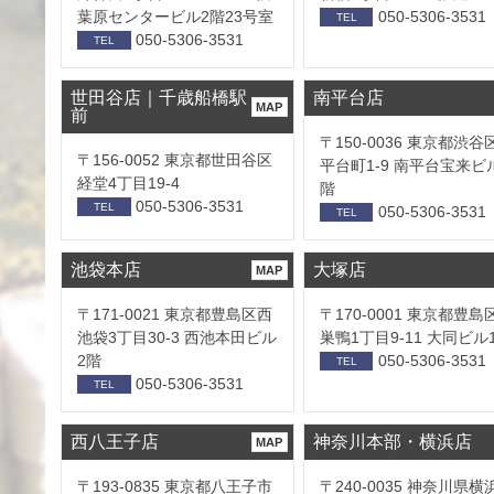
葉原センタービル2階23号室
050-5306-3531
TEL
050-5306-3531
TEL
世田谷店｜千歳船橋駅
南平台店
MAP
前
〒150-0036 東京都渋谷
〒156-0052 東京都世田谷区
平台町1-9 南平台宝来ビ
経堂4丁目19-4
階
050-5306-3531
TEL
050-5306-3531
TEL
池袋本店
大塚店
MAP
〒171-0021 東京都豊島区西
〒170-0001 東京都豊島
池袋3丁目30-3 西池本田ビル
巣鴨1丁目9-11 大同ビル
2階
050-5306-3531
TEL
050-5306-3531
TEL
西八王子店
神奈川本部・横浜店
MAP
〒193-0835 東京都八王子市
〒240-0035 神奈川県横