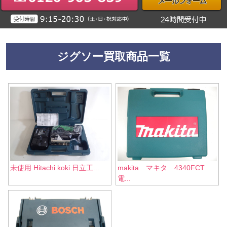
ジグソー買取商品一覧
未使用 Hitachi koki 日立工...
makita マキタ 4340FCT
電...