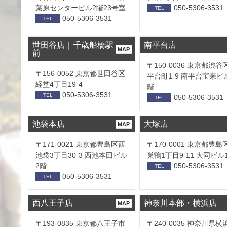
葉原センタービル2階23号室
050-5306-3531
TEL
050-5306-3531
TEL
世田谷店｜千歳船橋駅
南平台店
MAP
前
〒150-0036 東京都渋谷
〒156-0052 東京都世田谷区
平台町1-9 南平台宝来ビ
経堂4丁目19-4
階
050-5306-3531
TEL
050-5306-3531
TEL
池袋本店
大塚店
MAP
〒171-0021 東京都豊島区西
〒170-0001 東京都豊島
池袋3丁目30-3 西池本田ビル
巣鴨1丁目9-11 大同ビル
2階
050-5306-3531
TEL
050-5306-3531
TEL
西八王子店
神奈川本部・横浜店
MAP
〒193-0835 東京都八王子市
〒240-0035 神奈川県横