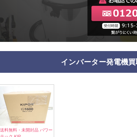
インバーター発電機買
送料無料・未開封品 パワー
テック KIP...