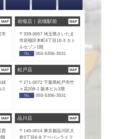
岩槻店｜岩槻駅前
MAP
MAP
宮市
〒339-0057 埼玉県さいたま
市岩槻区本町4丁目10-3 カト
ルセゾン1階
050-5306-3531
TEL
松戸店
MAP
MAP
市緑
〒271-0072 千葉県松戸市竹
ル1
ヶ花208-1 阪本ビル1階
050-5306-3531
TEL
品川店
MAP
MAP
区西
〒140-0014 東京都品川区大
2階
井3丁目6-9 アーバンライフ