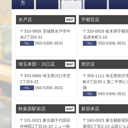
方
水戸店
宇都宮店
MAP
〒310-0805 茨城県水戸市中
〒320-0828 栃木県宇都
央2丁目8-31
花房本町3-18
050-5306-3531
050-5306-3531
TEL
TEL
埼玉本部・川口店
所沢店
MAP
〒333-0866 埼玉県川口市芝
〒359-1111 埼玉県所沢
2丁目9-22
町4丁目30-1 第二平岡ビ
050-5306-3531
階
TEL
050-5306-3531
TEL
秋葉原駅前店
新宿本店
MAP
〒101-0021 東京都千代田区
〒160-0023 東京都新宿
外神田1丁目16-10 ニュー秋
新宿1丁目2-13 山田ビル