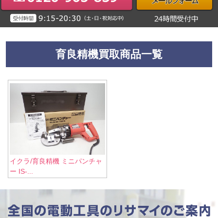
育良精機買取商品一覧
イクラ/育良精機 ミニパンチャ
ー IS-...