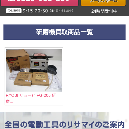
研磨機買取商品一覧
RYOBI リョービ FG-205 研
磨...