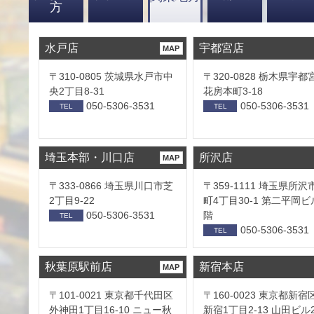
方
水戸店
宇都宮店
MAP
〒310-0805 茨城県水戸市中
〒320-0828 栃木県宇都
央2丁目8-31
花房本町3-18
050-5306-3531
050-5306-3531
TEL
TEL
埼玉本部・川口店
所沢店
MAP
〒333-0866 埼玉県川口市芝
〒359-1111 埼玉県所沢
2丁目9-22
町4丁目30-1 第二平岡ビ
050-5306-3531
階
TEL
050-5306-3531
TEL
秋葉原駅前店
新宿本店
MAP
〒101-0021 東京都千代田区
〒160-0023 東京都新宿
外神田1丁目16-10 ニュー秋
新宿1丁目2-13 山田ビル