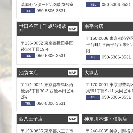
葉原センタービル2階23号室
050-5306-3531
TEL
050-5306-3531
TEL
世田谷店｜千歳船橋駅
南平台店
MAP
前
〒150-0036 東京都渋谷
〒156-0052 東京都世田谷区
平台町1-9 南平台宝来ビ
経堂4丁目19-4
階
050-5306-3531
TEL
050-5306-3531
TEL
池袋本店
大塚店
MAP
〒171-0021 東京都豊島区西
〒170-0001 東京都豊島
池袋3丁目30-3 西池本田ビル
巣鴨1丁目9-11 大同ビル
2階
050-5306-3531
TEL
050-5306-3531
TEL
西八王子店
神奈川本部・横浜店
MAP
〒193-0835 東京都八王子市
〒240-0035 神奈川県横