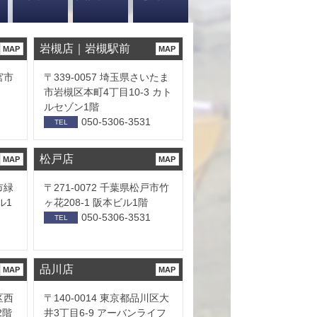
岩槻店｜岩槻駅前
MAP
MAP
宮市
〒339-0057 埼玉県さいたま
市岩槻区本町4丁目10-3 カト
ルセゾン1階
050-5306-3531
TEL
松戸店
MAP
MAP
市緑
〒271-0072 千葉県松戸市竹
ル1
ヶ花208-1 阪本ビル1階
050-5306-3531
TEL
品川店
MAP
MAP
区西
〒140-0014 東京都品川区大
2階
井3丁目6-9 アーバンライフ