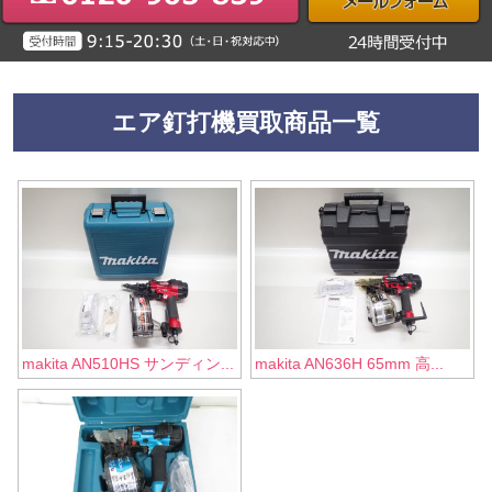
エア釘打機買取商品一覧
makita AN510HS サンディン...
makita AN636H 65mm 高...